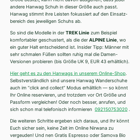
andere Hanwag Schuh in dieser Größe auch passt.
Hanwag stimmt ihre Leisten fokus­siert auf den Einsatz­
be­reich des jewei­ligen Schuhs ab.
So sind die Modelle in der
TREK Linie
zum Beispiel
komfor­tabler geschustert, als die der
ALPINE Linie
, wo
ein guter Halt entscheidend ist. Insider Tipp: Männer mit
sehr schmalen Füßen sollten ruhig mal die Damen-
Versionen probieren (bis Größe UK 9, EUR 43 erhältlich).
Hier geht es zu den Hanwags in unserem Online-Shop
.
Selbst­ver­ständlich sind unsere Hanwag Wander­schuhe
auch im “click and collect” Modus erhältlich — so könnt
Ihr Online reser­vieren, und trotzdem vor Ort Größe und
Passform vergleichen! Oder noch besser, anrufen, und
sich schon mal telefo­nisch infor­mieren
092150753020
.
Die weiteren Schritte ergeben sich daraus, und Ihr könnt
Euch sicher sein, keine Zeit im Online Nirwana zu
vergeuden! Und nen Gratis Espresso oder Samova Bio