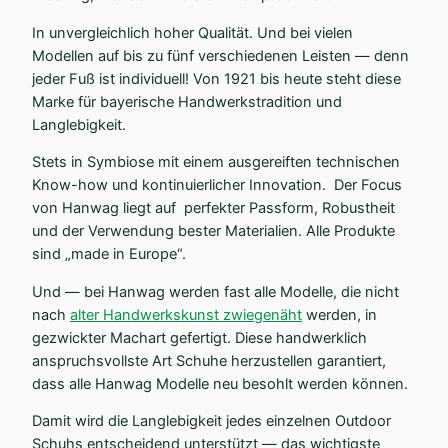
In unver­gleichlich hoher Qualität. Und bei vielen
Modellen auf bis zu fünf verschie­denen Leisten — denn
jeder Fuß ist indivi­duell! Von 1921 bis heute steht diese
Marke für bayerische Handwerks­tra­dition und
Langlebigkeit.
Stets in Symbiose mit einem ausge­reiften techni­schen
Know-how und konti­nu­ier­licher Innovation. Der Focus
von Hanwag liegt auf perfekter Passform, Robustheit
und der Verwendung bester Materialien. Alle Produkte
sind „made in Europe“.
Und — bei Hanwag werden fast alle Modelle, die nicht
nach
alter Handwerks­kunst zwiegenäht
werden, in
gezwickter Machart gefertigt. Diese handwerklich
anspruchs­vollste Art Schuhe herzu­stellen garan­tiert,
dass alle Hanwag Modelle neu besohlt werden können.
Damit wird die Langle­bigkeit jedes einzelnen Outdoor
Schuhs entscheidend unter­stützt — das wichtigste