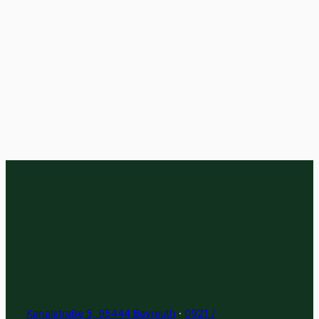
Kanalstraße 5, 95444 Bayreuth
·
0921 /