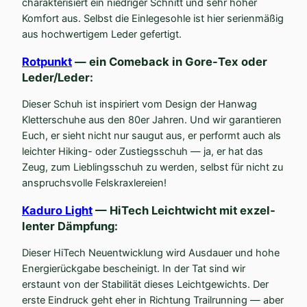
charak­te­ri­siert ein niedriger Schnitt und sehr hoher
Komfort aus. Selbst die Einle­ge­sohle ist hier serien­mäßig
aus hochwer­tigem Leder gefertigt.
Rotpunkt
— ein Comeback in Gore-Tex oder
Leder/Leder:
Dieser Schuh ist inspi­riert vom Design der Hanwag
Kletter­schuhe aus den 80er Jahren. Und wir garan­tieren
Euch, er sieht nicht nur saugut aus, er performt auch als
leichter Hiking- oder Zustiegs­schuh — ja, er hat das
Zeug, zum Lieblings­schuh zu werden, selbst für nicht zu
anspruchs­volle Felskraxlereien!
Kaduro Light
— HiTech Leicht­wicht mit exzel­
lenter Dämpfung:
Dieser HiTech Neuent­wicklung wird Ausdauer und hohe
Energie­rückgabe bescheinigt. In der Tat sind wir
erstaunt von der Stabi­lität dieses Leicht­ge­wichts. Der
erste Eindruck geht eher in Richtung Trail­running — aber